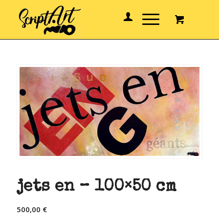
jets en – 100×50 cm
500,00
€