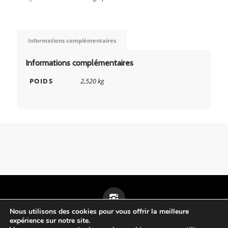
Informations complémentaires
Informations complémentaires
POIDS
2,520 kg
Nous utilisons des cookies pour vous offrir la meilleure
expérience sur notre site.
Mentions légales