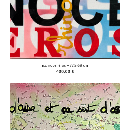
riz, noce, éros – 77,5×58 cm
400,00
€