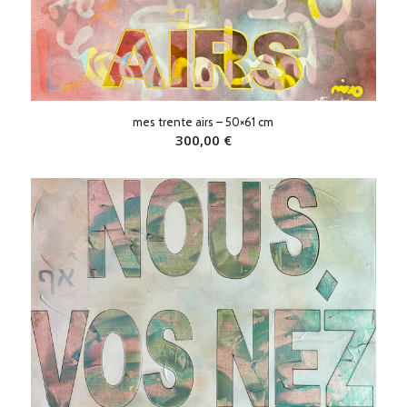
mes trente airs – 50×61 cm
300,00
€