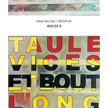
nous vos nez – 65×54 cm
400,00
€